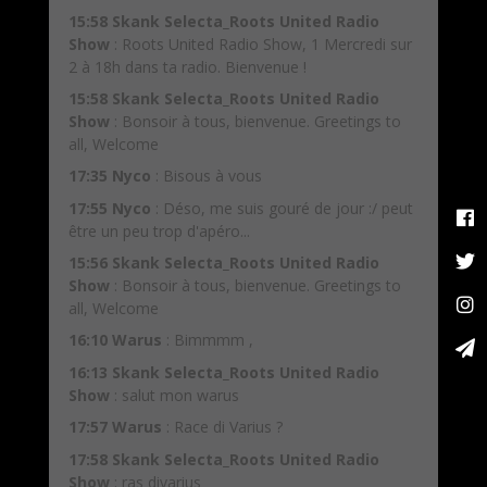
15:58
Skank Selecta_Roots United Radio
Show
:
Roots United Radio Show, 1 Mercredi sur
2 à 18h dans ta radio. Bienvenue !
15:58
Skank Selecta_Roots United Radio
Show
:
Bonsoir à tous, bienvenue. Greetings to
all, Welcome
17:35
Nyco
:
Bisous à vous
17:55
Nyco
:
Déso, me suis gouré de jour :/ peut
être un peu trop d'apéro...
15:56
Skank Selecta_Roots United Radio
Show
:
Bonsoir à tous, bienvenue. Greetings to
all, Welcome
16:10
Warus
:
Bimmmm ,
16:13
Skank Selecta_Roots United Radio
Show
:
salut mon warus
17:57
Warus
:
Race di Varius ?
17:58
Skank Selecta_Roots United Radio
Show
:
ras divarius