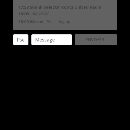
17:58
Skank Selecta_Roots United Radio
Show
:
au violon
18:00
Warus
:
Bless, big up
ENVOYER !