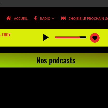
s
ACCUEIL
RADIO
CHOISIS LE PROCHAIN 
play_arrow
& TROY
favorite
Nos podcasts