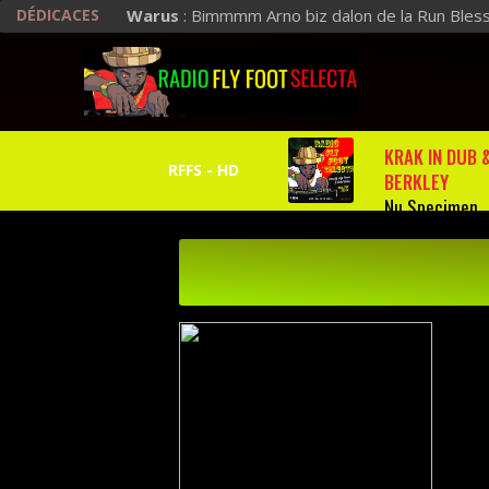
DÉDICACES
Warus
: Bimmmm Arno biz dalon de la Run Bles
KRAK IN DUB 
BERKLEY
Nu Specimen