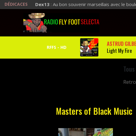
DÉDICACES
Dex13
: Au bon souvenir marseillais avec le bou
ASTRUD GILB
Light My Fire
Tous
Retro
Masters of Black Music