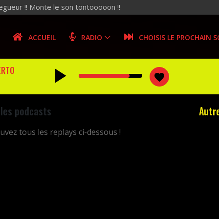
legueur !! Monte le son tontooooon !!
ACCUEIL
RADIO
CHOISIS LE PROCHAIN 
play_arrow
ERTO
favorite
 les podcasts
Autr
uvez tous les replays ci-dessous !