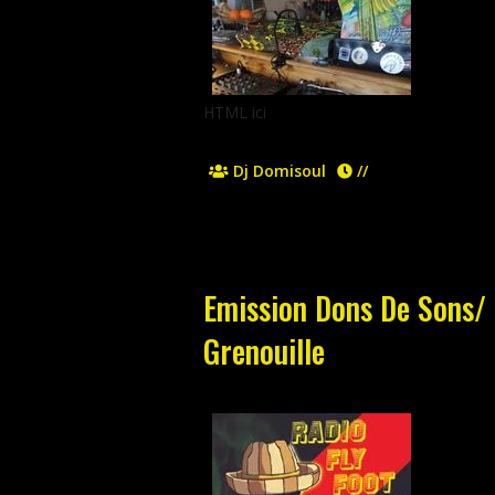
HTML ici
Dj Domisoul
//
Emission Dons De Sons/ 
Grenouille