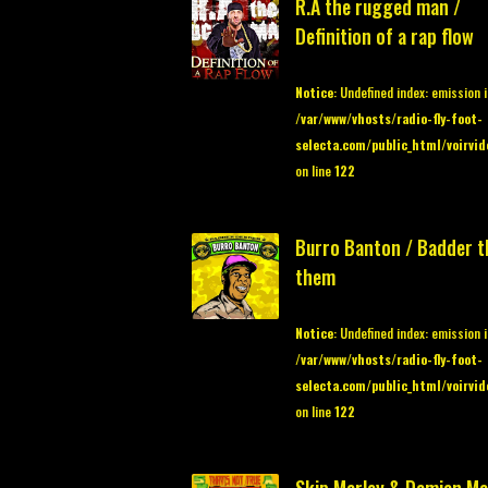
R.A the rugged man /
Definition of a rap flow
Notice
: Undefined index: emission 
/var/www/vhosts/radio-fly-foot-
selecta.com/public_html/voirvid
on line
122
Burro Banton / Badder t
them
Notice
: Undefined index: emission 
/var/www/vhosts/radio-fly-foot-
selecta.com/public_html/voirvid
on line
122