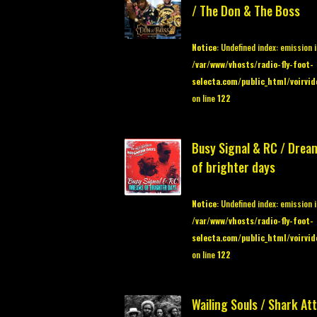
/ The Don & The Boss
Notice
: Undefined index: emission 
/var/www/vhosts/radio-fly-foot-
selecta.com/public_html/voirvid
on line
122
Busy Signal & RC / Drea
of brighter days
Notice
: Undefined index: emission 
/var/www/vhosts/radio-fly-foot-
selecta.com/public_html/voirvid
on line
122
Wailing Souls / Shark At