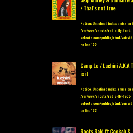
Skip Marley & Damian Ma
/ That's not true
Notice
: Undefined index: emission 
/var/www/vhosts/radio-fly-foot-
selecta.com/public_html/voirvid
on line
122
Camp Lo / Luchini A.K.A 
is it
Notice
: Undefined index: emission 
/var/www/vhosts/radio-fly-foot-
selecta.com/public_html/voirvid
on line
122
Roots Raid ft Cookah &