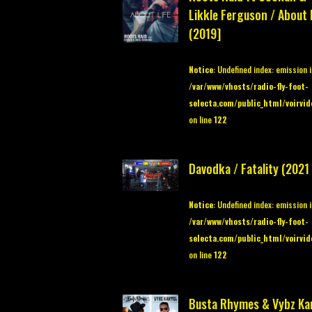
Likkle Ferguson / About l
(2019]
Notice
: Undefined index: emission 
/var/www/vhosts/radio-fly-foot-
selecta.com/public_html/voirvid
on line
122
Davodka / Fatality (2021 
Notice
: Undefined index: emission 
/var/www/vhosts/radio-fly-foot-
selecta.com/public_html/voirvid
on line
122
Busta Rhymes & Vybz Kar